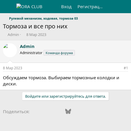
Вход
Регистрация
Рулевой механизм, ходовая, тормоза 03
Тормоза и все про них
А
Д
Admin
8 Мар 2023
в
а
т
т
Admin
о
а
Administrator
Команда форума
р
н
т
а
е
ч
8 Мар 2023
#1
м
а
ы
л
Обсуждаем тормоза. Выбираем тормозные колодки и
а
диски.
Войдите или зарегистрируйтесь для ответа.
Vkontakte
Odnoklassniki
Mail.ru
Bluesky
WhatsApp
Telegram
Электронная
Ссылка
Поделиться: