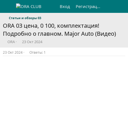
Вход
Регистрация
Статьи и обзоры 03
ORA 03 цена, 0 100, комплектация!
Подробно о главном. Major Auto (Видео)
А
Д
ORA
23 Окт 2024
в
а
т
т
23 Окт 2024
Ответы: 1
о
а
р
н
т
а
е
ч
м
а
ы
л
а