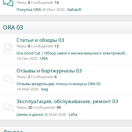
Темы
8
Сообщения
14
Почему вы выбрали ORA 03?
Покупка ORA
26 Июл 2026
GahanD
Расход заряда ORA 03
ORA 03
Кроссовер Ora 5 станет доступнее. Он получит ДВС и гибридные силовые установки
Продажи автомобилей Ora в РФ почти сошли на нет
Статьи и обзоры 03
Выбор дилера/СТО для прохождения ТО
Темы
8
Сообщения
13
Ora Good Cat | Обзор самого ми-ми-мишного электромобиля! Чистая Энергия (Видео)
14 Сен 2025
ORA
Отзывы и бортжурналы 03
Темы
2
Сообщения
6
Отзывы владельцев, плюсы и минусы ORA 03
18 Май 2026
bag
Эксплуатация, обслуживание, ремонт 03
Темы
20
Сообщения
49
Шины и диски
30 Май 2026
Leha