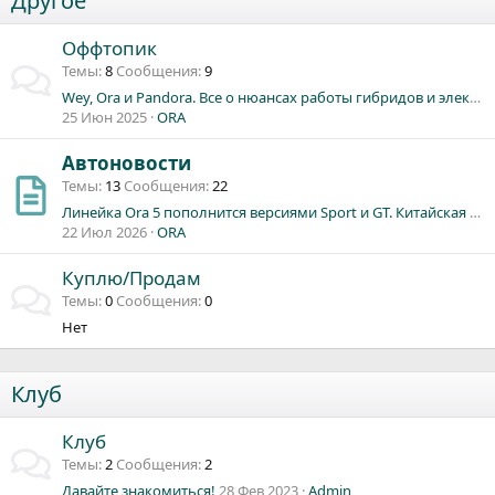
Другое
Оффтопик
Темы
8
Сообщения
9
Wey, Ora и Pandora. Все о нюансах работы гибридов и электрокаров в России
25 Июн 2025
ORA
Автоновости
Темы
13
Сообщения
22
Линейка Ora 5 пополнится версиями Sport и GT. Китайская марка раскрыла дизайн новинок
22 Июл 2026
ORA
Куплю/Продам
Темы
0
Сообщения
0
Нет
Клуб
Клуб
Темы
2
Сообщения
2
Давайте знакомиться!
28 Фев 2023
Admin