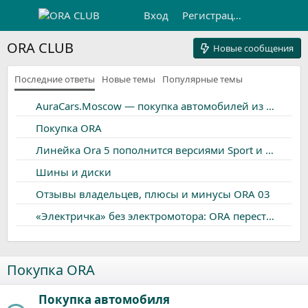
Вход
Регистрация
ORA CLUB
Новые сообщения
Последние ответы
Новые темы
Популярные темы
AuraCars.Moscow — покупка автомобилей из Европы, Кореи и Китая | КАСКО и ОСАГО со скидками
Покупка ORA
Линейка Ora 5 пополнится версиями Sport и GT. Китайская марка раскрыла дизайн новинок
Шины и диски
Отзывы владельцев, плюсы и минусы ORA 03
«Электричка» без электромотора: ORA перестает быть исключительно электрическим брендом
Мультимедиа (ГУ) ORA 03
Тип батареи
Покупка ORA
Щетки стеклоочистителя (дворники)
Покупка автомобиля
Статистика продаж ORA в России