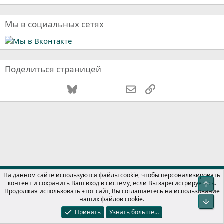
Мы в социальных сетях
Поделиться страницей
Vkontakte
Odnoklassniki
Mail.ru
Bluesky
WhatsApp
Telegram
Электронная почта
Ссылка
Russian (RU)
На данном сайте используются файлы cookie, чтобы персонализировать
контент и сохранить Ваш вход в систему, если Вы зарегистрируетесь.
Свер
Обратная связь
Условия и правила
Продолжая использовать этот сайт, Вы соглашаетесь на использование
Политика конфиденциальности
Помощь
Главная
R
наших файлов cookie.
Сниз
S
S
Принять
Узнать больше…
®
Локализация от xenForo.Info